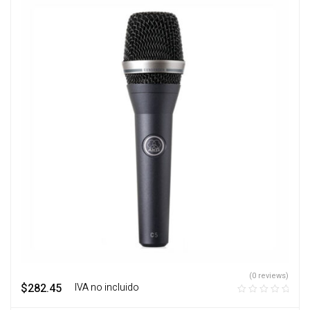
(0 reviews)
$
282.45
‎ ‎ ‎ IVA no incluido