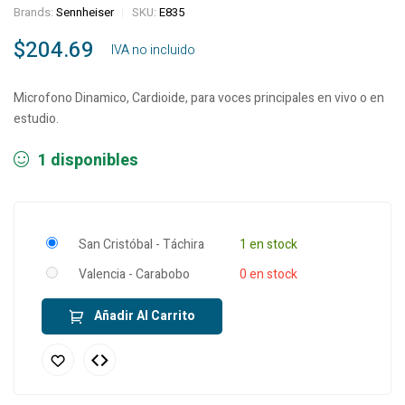
Brands:
Sennheiser
SKU:
E835
$
204.69
‎ ‎ ‎ IVA no incluido
Microfono Dinamico, Cardioide, para voces principales en vivo o en
estudio.
1 disponibles
San Cristóbal - Táchira
1 en stock
Valencia - Carabobo
0 en stock
Añadir Al Carrito