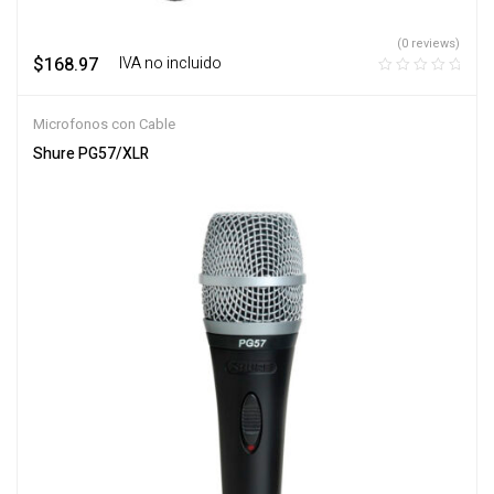
(0 reviews)
$
168.97
‎ ‎ ‎ IVA no incluido
Microfonos con Cable
Shure PG57/XLR