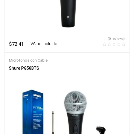
(0 reviews)
$
72.41
‎ ‎ ‎ IVA no incluido
Microfonos con Cable
Shure PG58BTS