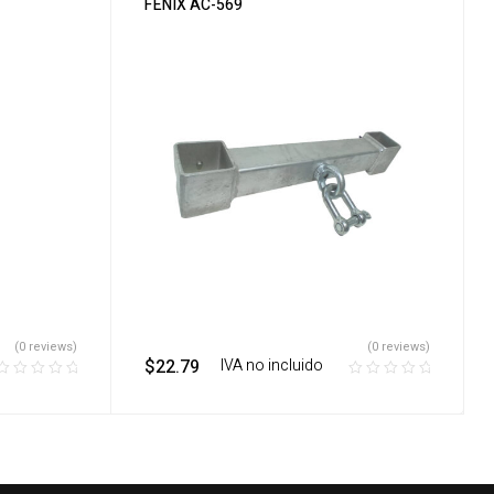
FENIX AC-569
(0 reviews)
(0 reviews)
$
22.79
‎ ‎ ‎ IVA no incluido