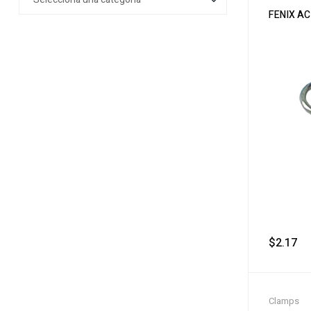
FENIX AC
$
2.17
‎ 
Clamps