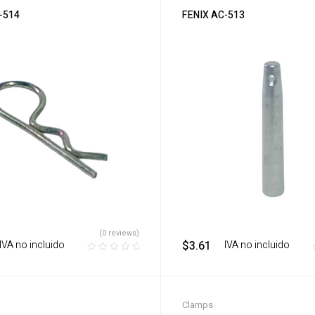
-514
FENIX AC-513
(0 reviews)
‎ ‎ IVA no incluido
$
3.61
‎ ‎ ‎ IVA no incluido
Clamps