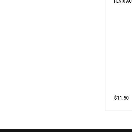
FENIX AC
$
11.50