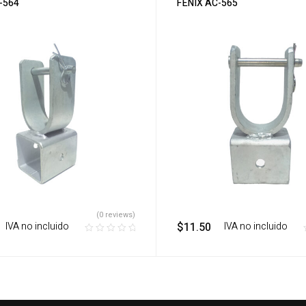
-564
FENIX AC-565
(0 reviews)
‎ ‎ ‎ IVA no incluido
$
11.50
‎ ‎ ‎ IVA no incluido