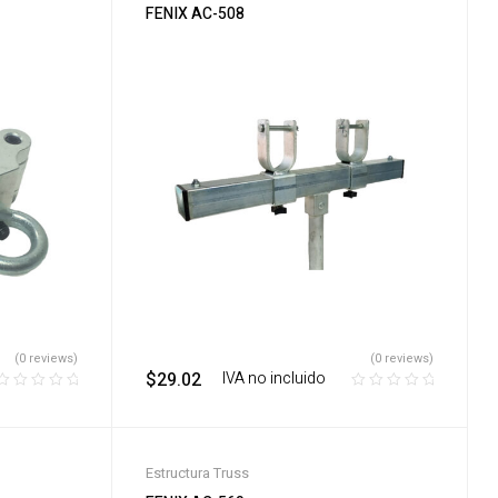
FENIX AC-508
(0 reviews)
(0 reviews)
$
29.02
‎ ‎ ‎ IVA no incluido
Estructura Truss