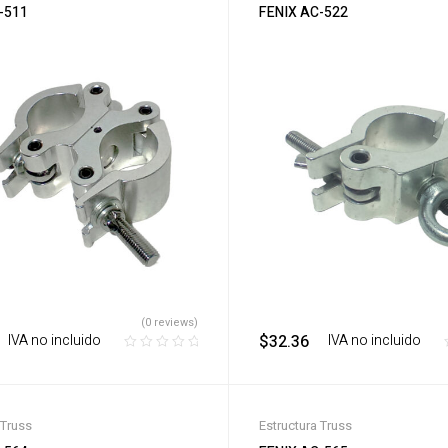
-511
FENIX AC-522
(0 reviews)
‎ ‎ ‎ IVA no incluido
$
32.36
‎ ‎ ‎ IVA no incluido
 Truss
Estructura Truss