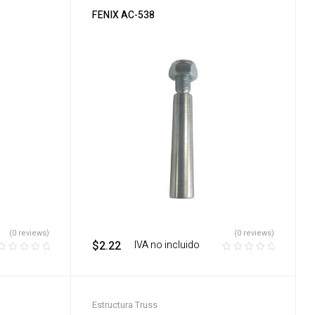
FENIX AC-538
(0 reviews)
(0 reviews)
$
2.22
‎ ‎ ‎ IVA no incluido
Estructura Truss