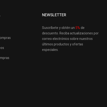
A
NEWSLETTER
Suscríbete y obtén un
5
%
de
descuento.
Reciba actualizaciones por
 compras
correo electrónico sobre nuestros
últimos productos
y ofertas
eos
especiales.
ompras