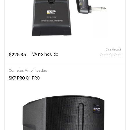
(0 reviews)
$
225.35
‎ ‎ ‎ IVA no incluido
Cornetas Amplificadas
SKP PRO Q1 PRO