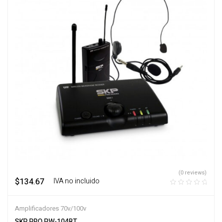
(0 reviews)
$
134.67
‎ ‎ ‎ IVA no incluido
Amplificadores 70v/100v
SKP PRO PW-104BT