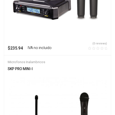
(0 reviews)
$
235.94
‎ ‎ ‎ IVA no incluido
Microfonos Inalambricos
SKP PRO MINI-I