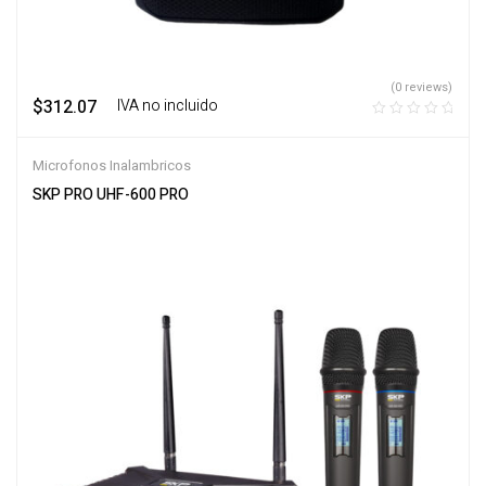
(0 reviews)
$
312.07
‎ ‎ ‎ IVA no incluido
Microfonos Inalambricos
SKP PRO UHF-600 PRO