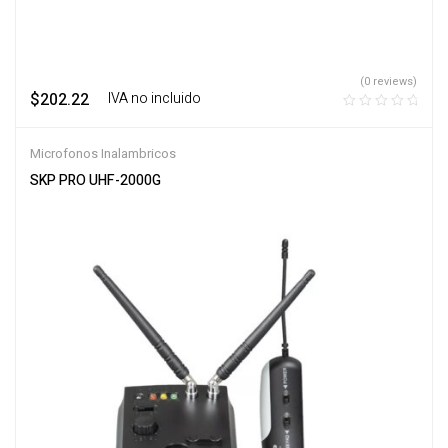
(0 reviews)
$
202.22
‎ ‎ ‎ IVA no incluido
Microfonos Inalambricos
SKP PRO UHF-2000G