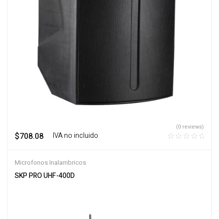
(0 reviews)
$
708.08
‎ ‎ ‎ IVA no incluido
Microfonos Inalambricos
SKP PRO UHF-400D