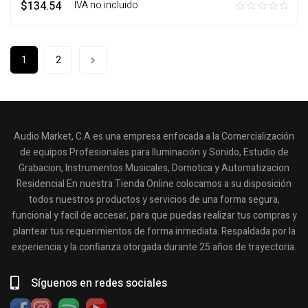
$
134.54
‎ ‎ ‎ IVA no incluido
1
2
Audio Market, C.A es una empresa enfocada a la Comercialización
de equipos Profesionales para Iluminación y Sonido, Estudio de
Grabacion, Instrumentos Musicales, Domotica y Automatizacion
Residencial En nuestra Tienda Online colocamos a su disposición
todos nuestros productos y servicios de una forma segura,
funcional y facil de accesar, para que puedas realizar tus compras y
plantear tus requerimientos de forma inmediata. Respaldada por la
experiencia y la confianza otorgada durante 25 años de trayectoria.
Síguenos en redes sociales