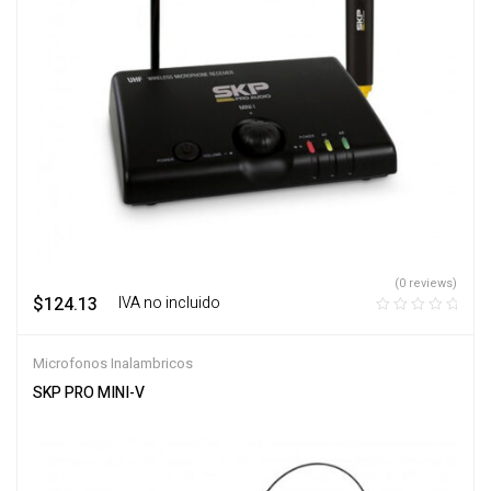
(0 reviews)
$
124.13
‎ ‎ ‎ IVA no incluido
Microfonos Inalambricos
SKP PRO MINI-V