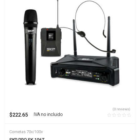
(0 reviews)
$
222.65
‎ ‎ ‎ IVA no incluido
Cornetas 70v/100v