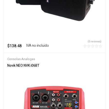
(0 reviews)
$
138.48
‎ ‎ ‎ IVA no incluido
Consolas Analogas
Novik NEO NVK i06BT