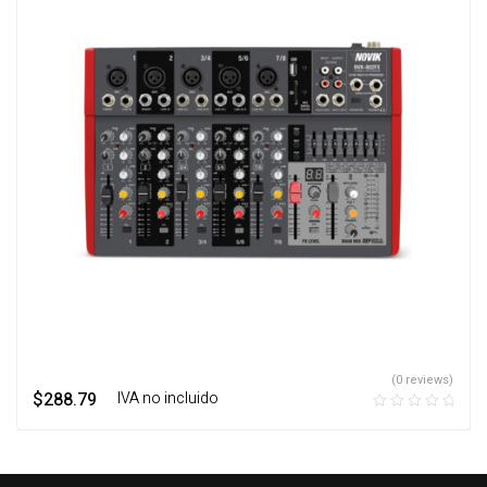
(0 reviews)
$
288.79
‎ ‎ ‎ IVA no incluido