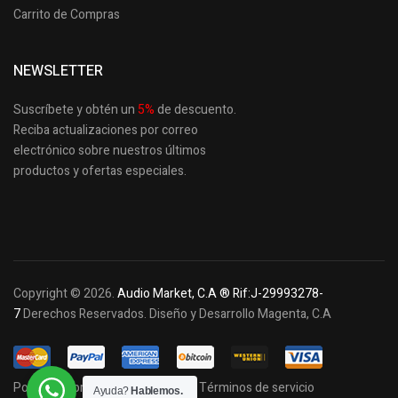
Carrito de Compras
NEWSLETTER
Suscríbete y obtén un
5
%
de descuento.
Reciba actualizaciones por correo
electrónico sobre nuestros últimos
productos
y ofertas especiales.
Copyright © 2026.
Audio Market, C.A ® Rif:J-29993278-
7
Derechos Reservados. Diseño y Desarrollo Magenta, C.A
Política de privacidad y cookies
Términos de servicio
Ayuda?
Hablemos.