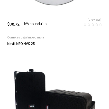
(0 reviews)
$
38.72
‎ ‎ ‎ IVA no incluido
Cornetas baja Impedancia
Novik NEO NVK-25