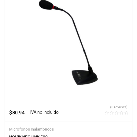
(0 reviews)
$
80.94
‎ ‎ ‎ IVA no incluido
Microfonos Inalambricos