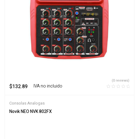
(0 reviews)
$
132.89
‎ ‎ ‎ IVA no incluido
Consolas Analogas
Novik NEO NVK 802FX