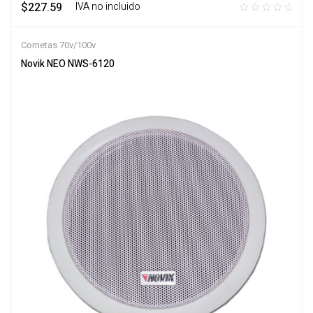
$
227.59
‎ ‎ ‎ IVA no incluido
Cornetas 70v/100v
Novik NEO NWS-6120