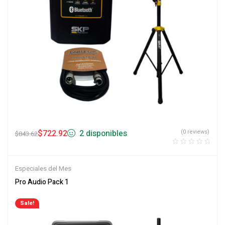
$
722.92
2 disponibles
(0 reviews)
$
843.62
Especiales del Mes
Pro Audio Pack 1
Sale!