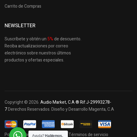
Carrito de Compras
NEWSLETTER
Suscríbete y obtén un
5
%
de descuento.
Reciba actualizaciones por correo
electrónico sobre nuestros últimos
productos
y ofertas especiales.
Copyright © 2026.
Audio Market, C.A ® Rif:J-29993278-
7
Derechos Reservados. Diseño y Desarrollo Magenta, C.A
Política de privacidad y cookies
Términos de servicio
Ayuda?
Hablemos.