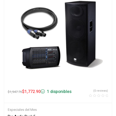
$
1,772.90
1 disponibles
(0 reviews)
$
1,947.76
Especiales del Mes