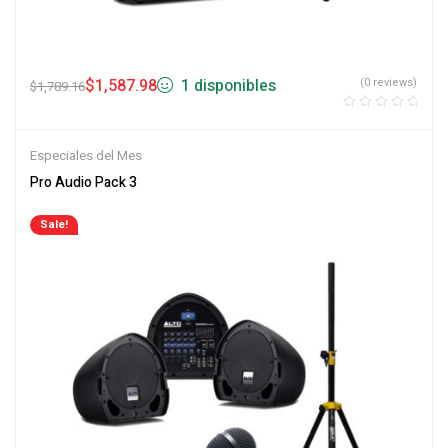
$
1,587.98
1 disponibles
(0 reviews)
$
1,789.16
Especiales del Mes
Pro Audio Pack 3
Sale!