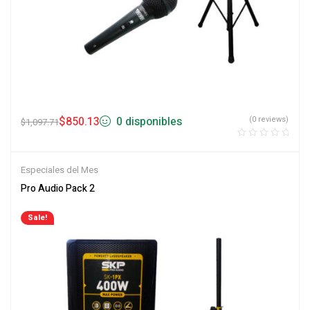
$
850.13
0 disponibles
(0 reviews)
$
1,097.71
Especiales del Mes
Pro Audio Pack 2
Sale!