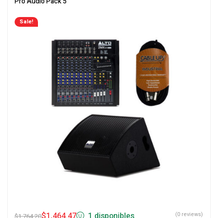
Pro Audio Pack 5
Sale!
$
1,464.47
1 disponibles
(0 reviews)
$
1,764.20