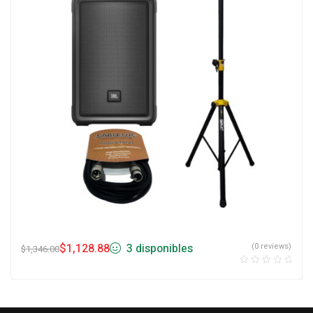
$
1,128.88
3 disponibles
(0 reviews)
$
1,346.00