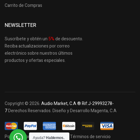
Carrito de Compras
NEWSLETTER
Suscríbete y obtén un
5
%
de descuento.
Reciba actualizaciones por correo
electrónico sobre nuestros últimos
productos
y ofertas especiales.
Copyright © 2026.
Audio Market, C.A ® Rif:J-29993278-
7
Derechos Reservados. Diseño y Desarrollo Magenta, C.A
Política de privacidad y cookies
Términos de servicio
Ayuda?
Hablemos.