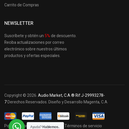
Carrito de Compras
NEWSLETTER
Suscríbete y obtén un
5
%
de descuento.
Reciba actualizaciones por correo
electrónico sobre nuestros últimos
productos
y ofertas especiales.
Copyright © 2026.
Audio Market, C.A ® Rif:J-29993278-
7
Derechos Reservados. Diseño y Desarrollo Magenta, C.A
Política de privacidad y cookies
Términos de servicio
Ayuda?
Hablemos.