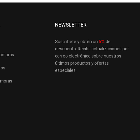
A
NEWSLETTER
Suscríbete y obtén un
5
%
de
descuento.
Reciba actualizaciones por
 compras
correo electrónico sobre nuestros
últimos productos
y ofertas
eos
especiales.
ompras