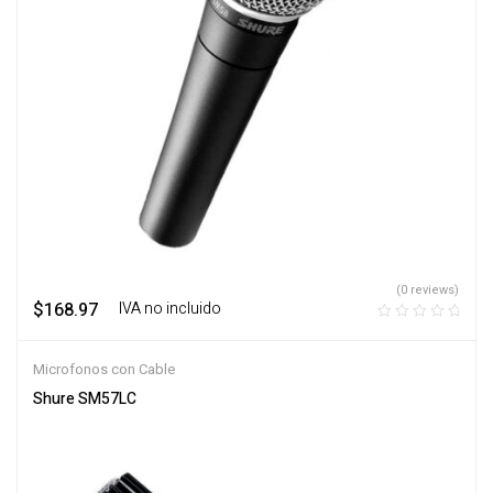
(0 reviews)
$
168.97
‎ ‎ ‎ IVA no incluido
Microfonos con Cable
Shure SM57LC