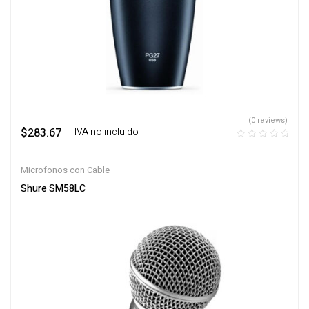
(0 reviews)
$
283.67
‎ ‎ ‎ IVA no incluido
Microfonos con Cable
Shure SM58LC