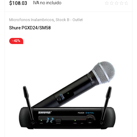
$
108.03
‎ ‎ ‎ IVA no incluido
Microfonos Inalambricos
,
Stock B - Outlet
Shure PGXD24/SM58
-42%