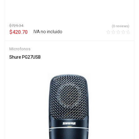
$
725.34
(0 reviews)
$
420.70
‎ ‎ ‎ IVA no incluido
Microfonos
Shure PG27USB