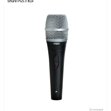
Shure PG57/XLR
(0 reviews)