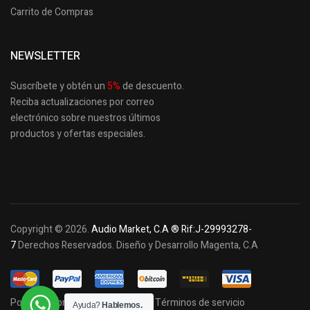
Carrito de Compras
NEWSLETTER
Suscríbete y obtén un
5
%
de descuento.
Reciba actualizaciones por correo
electrónico sobre nuestros últimos
productos
y ofertas especiales.
Copyright © 2026.
Audio Market, C.A ® Rif:J-29993278-
7
Derechos Reservados. Diseño y Desarrollo Magenta, C.A
Política de privacidad y cookies
Términos de servicio
Ayuda?
Hablemos.