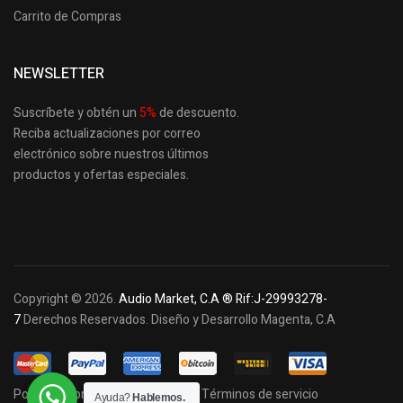
Carrito de Compras
NEWSLETTER
Suscríbete y obtén un
5
%
de descuento.
Reciba actualizaciones por correo
electrónico sobre nuestros últimos
productos
y ofertas especiales.
Copyright © 2026.
Audio Market, C.A ® Rif:J-29993278-
7
Derechos Reservados. Diseño y Desarrollo Magenta, C.A
Política de privacidad y cookies
Términos de servicio
Ayuda?
Hablemos.