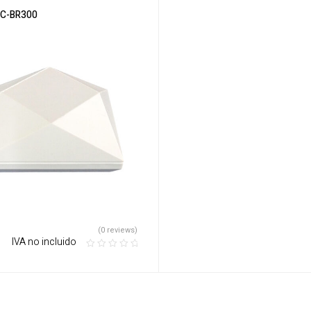
 C-BR300
(0 reviews)
‎ ‎ ‎ IVA no incluido