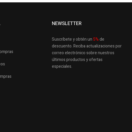
A
NEWSLETTER
Suscríbete y obtén un
5
%
de
descuento.
Reciba actualizaciones por
 compras
correo electrónico sobre nuestros
últimos productos
y ofertas
eos
especiales.
ompras