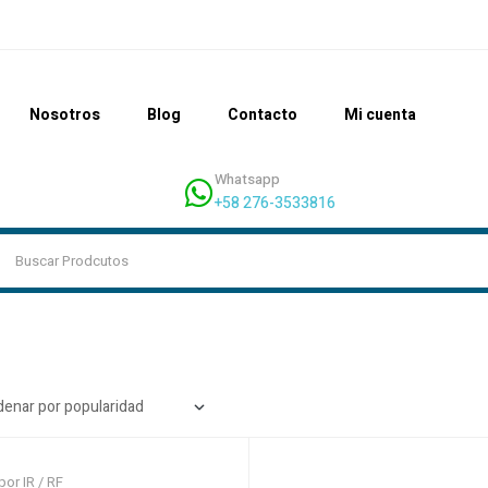
Nosotros
Blog
Contacto
Mi cuenta
Whatsapp
+58 276-3533816
por IR / RF