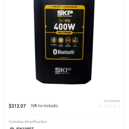
(0 reviews)
$
312.07
‎ ‎ ‎ IVA no incluido
Cornetas Amplificadas