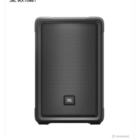
JBL IRX108BT
(0 reviews)