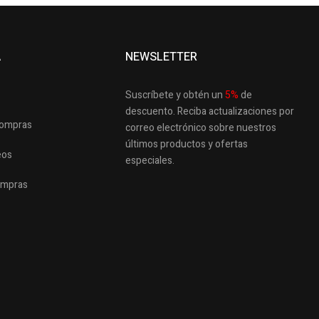
A
NEWSLETTER
Suscríbete y obtén un
5
%
de
descuento.
Reciba actualizaciones por
 compras
correo electrónico sobre nuestros
últimos productos
y ofertas
eos
especiales.
ompras