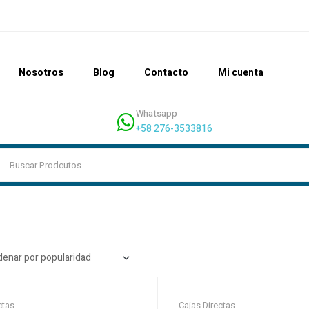
Nosotros
Blog
Contacto
Mi cuenta
Whatsapp
+58 276-3533816
ctas
Cajas Directas