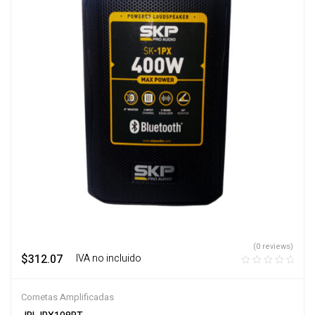
(0 reviews)
$
312.07
‎ ‎ ‎ IVA no incluido
Cornetas Amplificadas