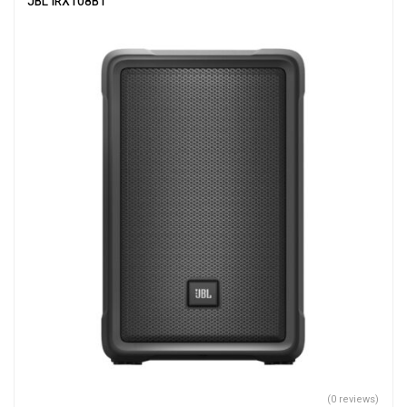
JBL IRX108BT
(0 reviews)